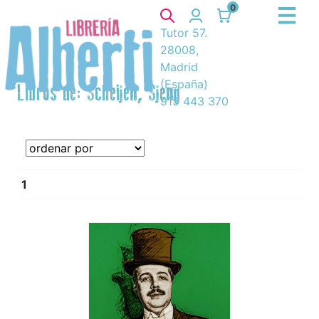
0
Tutor 57.
28008,
Madrid
(España)
Libros de: Scheijen, Sjeng
915 443 370
1