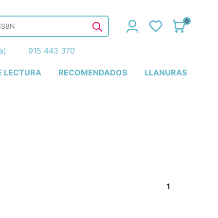
0
ña)
915 443 370
E LECTURA
RECOMENDADOS
LLANURAS
1