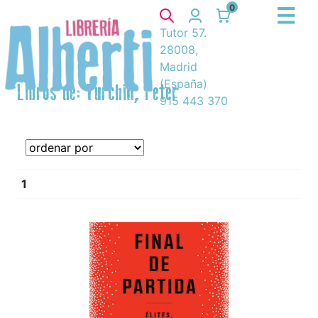
0
Tutor 57.
28008,
Madrid
(España)
Libros de: Turchin, Peter
915 443 370
1