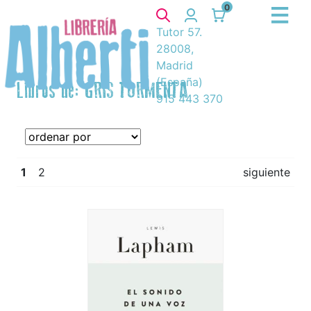
0
Tutor 57.
28008,
Madrid
(España)
Libros de: GRIS TORMENTA
915 443 370
1
2
siguiente