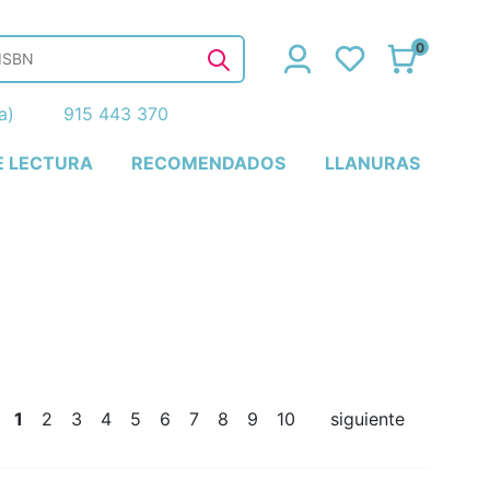
0
ña)
915 443 370
E LECTURA
RECOMENDADOS
LLANURAS
1
2
3
4
5
6
7
8
9
10
siguiente