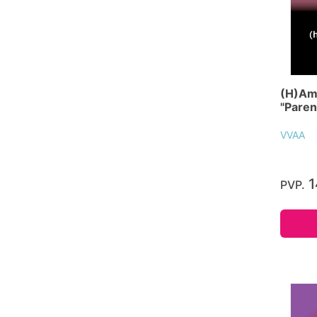
(H)Am
"Paren
VVAA
1
PVP.