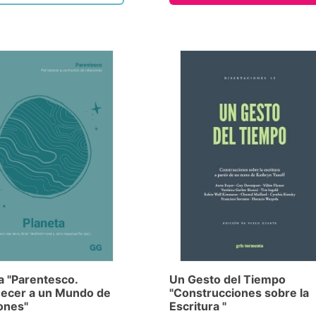
a "Parentesco.
Un Gesto del Tiempo
necer a un Mundo de
"Construcciones sobre la
ones"
Escritura "