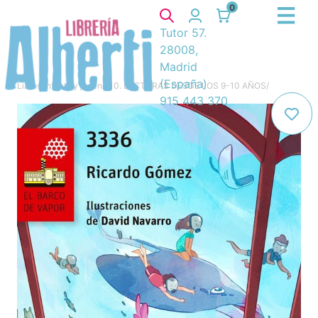
0
Tutor 57.
28008,
Madrid
(España)
Libros
/
Infantil y juvenil
/
10. LECTURAS DESDE LOS 9-10 AÑOS
/
915 443 370