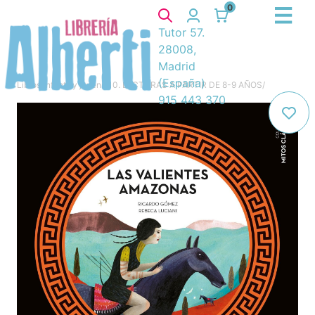
0
Tutor 57.
28008,
Madrid
(España)
Libros
/
Infantil y juvenil
/
10. LECTURAS A PARTIR DE 8-9 AÑOS
/
915 443 370