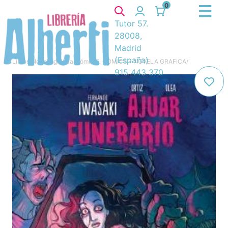
0
Tutor 57.
28008,
Madrid
(España)
Libros
/
Novela gráfica, cómic
/
6. COMICS - NOVELA GRAFICA
/
915 443 370