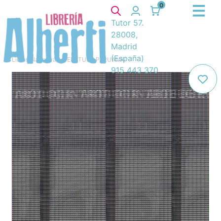
0
Tutor 57.
28008,
Madrid
(España)
Libros
/
Narrativa
/
LITERATURA PERUANA
/
915 443 370