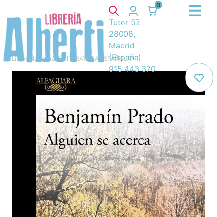
0
Tutor 57.
28008,
Madrid
(España)
Libros
/
Narrativa
/
8. LITERATURA ESPAÑOLA
/
915 443 370