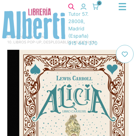
0
Tutor 57.
28008,
Madrid
(España)
Libros
/
Infantil y juvenil
/
10. LIBROS POP-UP, DESPLEGABLES, MUSICALES
/
915 443 370