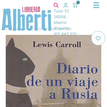
0
Tutor 57.
28008,
Madrid
(España)
Libros
/
Narrativa
/
8. LITERATURA ANGLOSAJONA
/
915 443 370