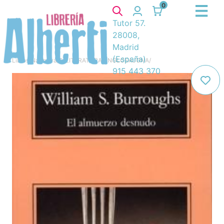
0
Tutor 57.
28008,
Madrid
(España)
Libros
/
Narrativa
/
8. LITERATURA ANGLOSAJONA
/
915 443 370