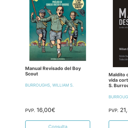
Manual Revisado del Boy
Scout
Maldito 
vida cort
BURROUGHS, WILLIAM S.
S. Burro
BURROUGH
16,00€
21
PVP.
PVP.
Consulta