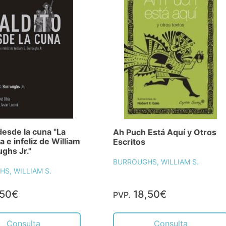
desde la cuna "La
Ah Puch Está Aquí y Otros
a e infeliz de William
Escritos
ughs Jr."
BURROUGHS, WILLIAM S.
S, WILLIAM S.
,50€
18,50€
PVP.
Consulta
Consulta