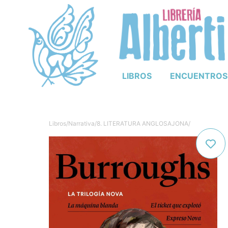
LIBROS
ENCUENTROS
Libros
/
Narrativa
/
8. LITERATURA ANGLOSAJONA
/