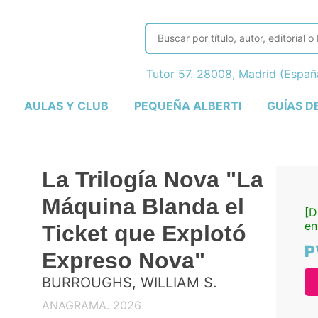
Tutor 57. 28008, Madrid (Espa
AULAS Y CLUB
PEQUEÑA ALBERTI
GUÍAS D
La Trilogía Nova "La
Máquina Blanda el
[D
en
Ticket que Explotó
P
Expreso Nova"
BURROUGHS, WILLIAM S.
ANAGRAMA. 2026