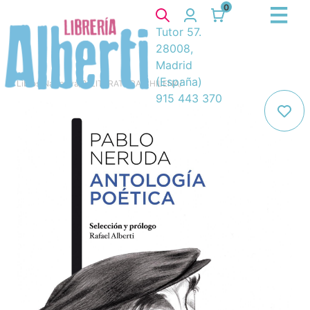
0
Tutor 57.
28008,
Madrid
(España)
Libros
/
Narrativa
/
8. LITERATURA CHILENA
/
915 443 370