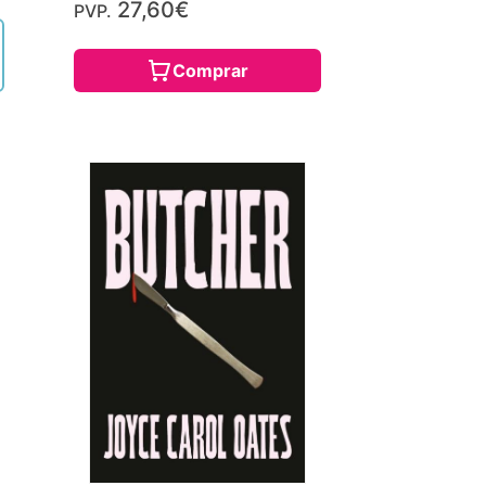
27,60€
PVP.
Comprar