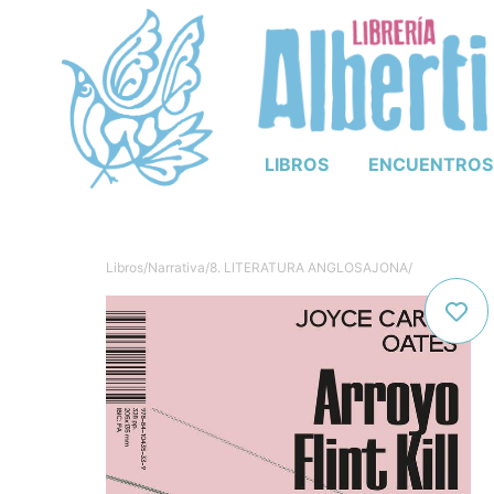
LIBROS
ENCUENTROS
Libros
/
Narrativa
/
8. LITERATURA ANGLOSAJONA
/