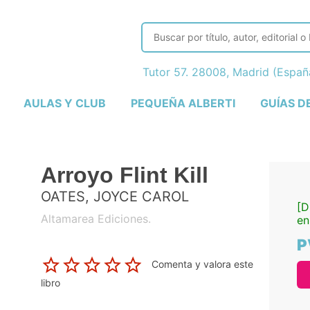
Tutor 57. 28008, Madrid (Espa
AULAS Y CLUB
PEQUEÑA ALBERTI
GUÍAS D
Arroyo Flint Kill
OATES, JOYCE CAROL
[D
Altamarea Ediciones.
en
P
Comenta y valora este
libro