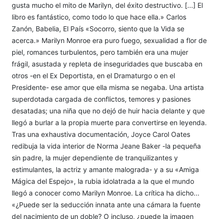
gusta mucho el mito de Marilyn, del éxito destructivo. [...] El
libro es fantástico, como todo lo que hace ella.» Carlos
Zanón, Babelia, El País «Socorro, siento que la Vida se
acerca.» Marilyn Monroe era puro fuego, sexualidad a flor de
piel, romances turbulentos, pero también era una mujer
frágil, asustada y repleta de inseguridades que buscaba en
otros -en el Ex Deportista, en el Dramaturgo o en el
Presidente- ese amor que ella misma se negaba. Una artista
superdotada cargada de conflictos, temores y pasiones
desatadas; una niña que no dejó de huir hacia delante y que
llegó a burlar a la propia muerte para convertirse en leyenda.
Tras una exhaustiva documentación, Joyce Carol Oates
redibuja la vida interior de Norma Jeane Baker -la pequeña
sin padre, la mujer dependiente de tranquilizantes y
estimulantes, la actriz y amante malograda- y a su «Amiga
Mágica del Espejo», la rubia idolatrada a la que el mundo
llegó a conocer como Marilyn Monroe. La crítica ha dicho...
«¿Puede ser la seducción innata ante una cámara la fuente
del nacimiento de un doble? O incluso, ¿puede la imagen