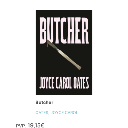
Butcher
OATES, JOYCE CAROL
19,15€
PVP.