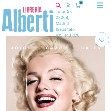
0
Tutor 57.
28008,
Madrid
(España)
Libros
/
Narrativa
/
8. LITERATURA ANGLOSAJONA
/
915 443 370