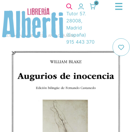
0
Tutor 57.
28008,
Madrid
(España)
Libros
/
Poesía
/
8. POESIA ANGLOSAJONA
/
915 443 370