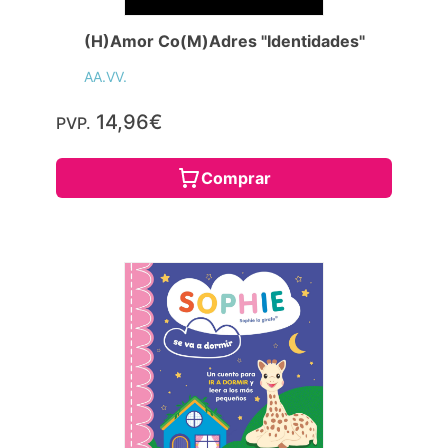
(H)Amor Co(M)Adres "Identidades"
AA.VV.
14,96€
PVP.
Comprar