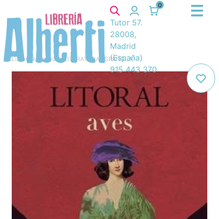
0
Tutor 57.
28008,
Madrid
(España)
Libros
/
Narrativa
/
8. LITERATURA ESPAÑOLA
/
915 443 370