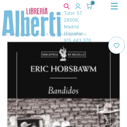
0
Tutor 57.
28008,
Madrid
(España)
Libros
/
Libros de Historia
/
8. HISTORIA DE EUROPA
/
915 443 370