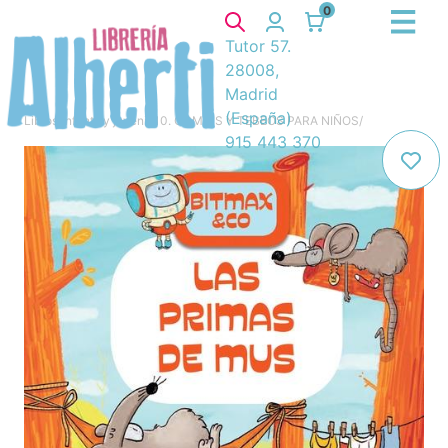
0
Tutor 57.
28008,
Madrid
(España)
Libros
/
Infantil y juvenil
/
10. COMICS Y TEBEOS PARA NIÑOS
/
915 443 370