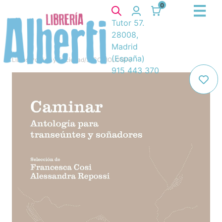
0
Tutor 57.
28008,
Madrid
(España)
Libros
/
Política y Sociedad
/
3. SOCIOLOGIA
/
915 443 370