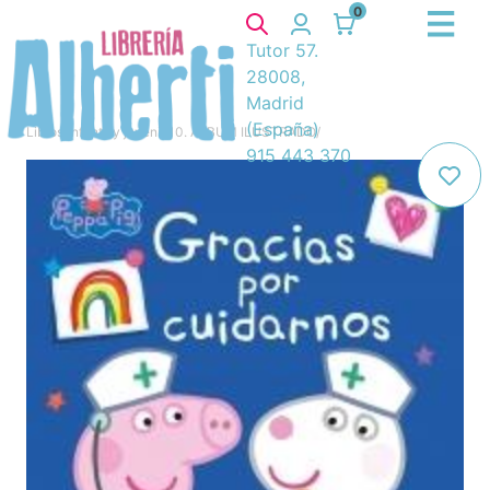
0
Tutor 57.
28008,
Madrid
(España)
Libros
/
Infantil y juvenil
/
10. ÁLBUM ILUSTRADO
/
915 443 370