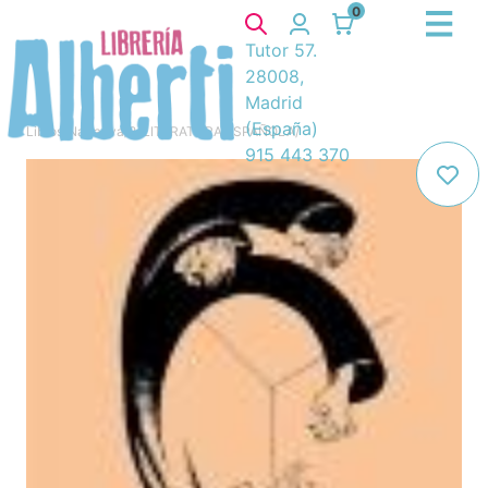
0
Tutor 57.
28008,
Madrid
(España)
Libros
/
Narrativa
/
8. LITERATURA ESPAÑOLA
/
915 443 370