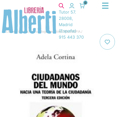
0
Tutor 57.
28008,
Madrid
(España)
Libros
/
Filosófía, antropología, religión
/
1. FILOSOFIA.
/
915 443 370