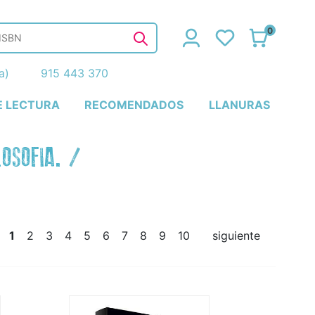
0
ña)
915 443 370
E LECTURA
RECOMENDADOS
LLANURAS
LOSOFIA.
/
1
2
3
4
5
6
7
8
9
10
siguiente