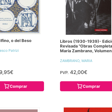
lfino, o del Beso
Libros (1930-1939)- Edic
Revisada "Obras Complet
María Zambrano, Volumen 
esco Patrizi
ZAMBRANO, MARIA
9,95€
42,00€
PVP.
Comprar
Comprar