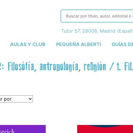
Tutor 57. 28008, Madrid (Espa
AULAS Y CLUB
PEQUEÑA ALBERTI
GUÍAS D
e:
Filosófía, antropología, religión
/
1. FI