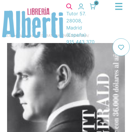
0
Tutor 57.
28008,
Madrid
(España)
Libros
/
Narrativa
/
8. LITERATURA ANGLOSAJONA
/
915 443 370