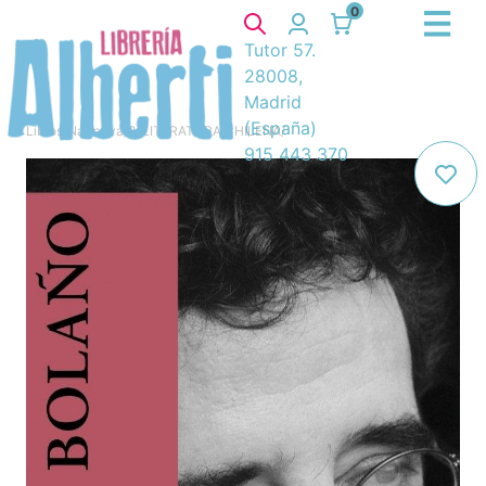
0
Tutor 57.
28008,
Madrid
(España)
Libros
/
Narrativa
/
8. LITERATURA CHILENA
/
915 443 370