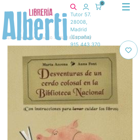
0
Tutor 57.
28008,
Madrid
(España)
Libros
/
Infantil y juvenil
/
10. ÁLBUM ILUSTRADO
/
915 443 370