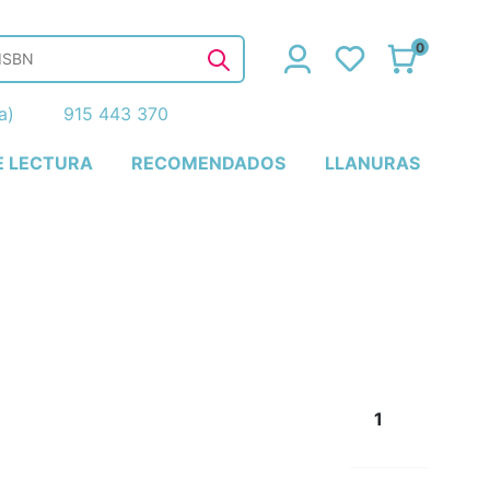
0
ña)
915 443 370
E LECTURA
RECOMENDADOS
LLANURAS
1