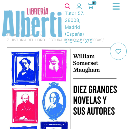
0
Tutor 57.
28008,
Madrid
(España)
Libros
/
Otras materias
/
7. HISTORIA DEL LIBRO, LECTURA, EDICION, BIBLIOTECAS
/
915 443 370