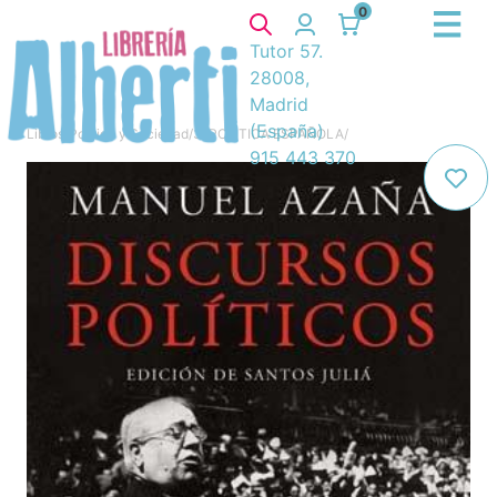
0
Tutor 57.
28008,
Madrid
(España)
Libros
/
Política y Sociedad
/
3. POLITICA ESPAÑOLA
/
915 443 370