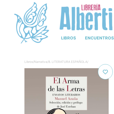
LIBROS
ENCUENTROS
Libros
/
Narrativa
/
8. LITERATURA ESPAÑOLA
/