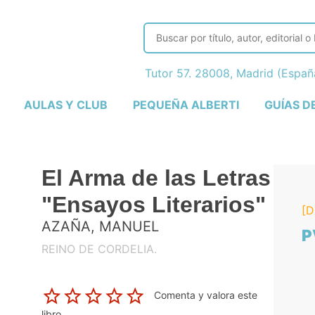
Tutor 57. 28008, Madrid (Espa
AULAS Y CLUB
PEQUEÑA ALBERTI
GUÍAS D
El Arma de las Letras
"Ensayos Literarios"
[D
AZAÑA, MANUEL
P
REINO DE CORDELIA.
Comenta y valora este
libro