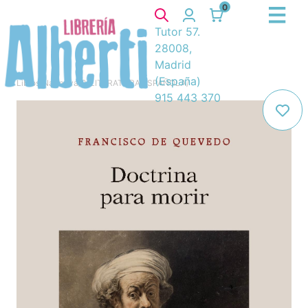
0
Tutor 57.
28008,
Madrid
(España)
Libros
/
Narrativa
/
8. LITERATURA ESPAÑOLA
/
915 443 370