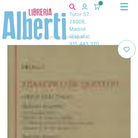
0
Tutor 57.
28008,
Madrid
(España)
Libros
/
Narrativa
/
8. LITERATURA ESPAÑOLA
/
915 443 370