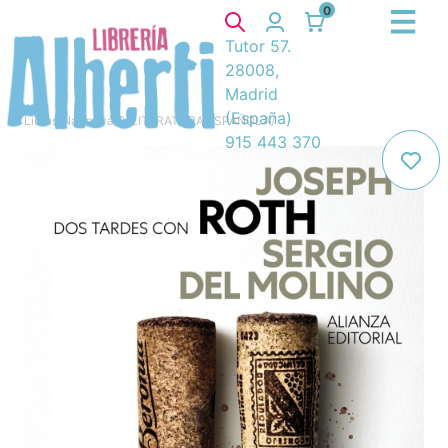
0
Tutor 57.
28008,
Madrid
(España)
Libros
/
Narrativa
/
8. LITERATURA ESPAÑOLA
/
915 443 370