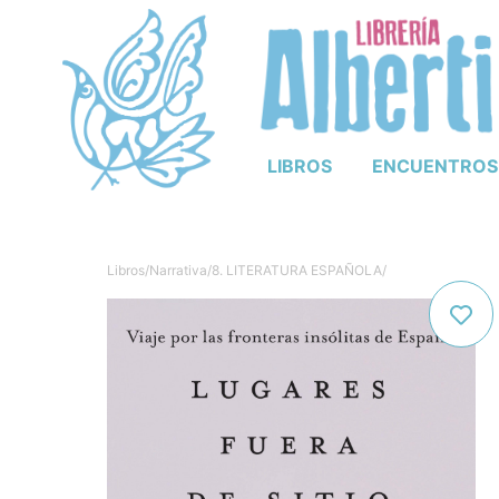
LIBROS
ENCUENTROS
Libros
/
Narrativa
/
8. LITERATURA ESPAÑOLA
/