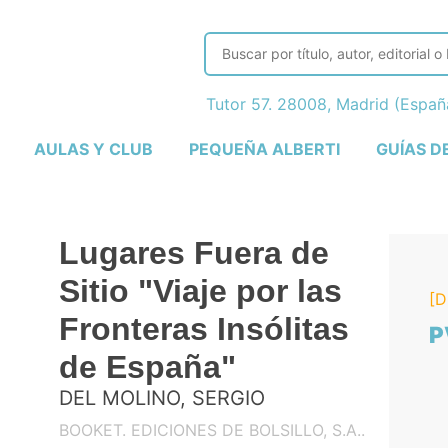
Tutor 57. 28008, Madrid (Espa
AULAS Y CLUB
PEQUEÑA ALBERTI
GUÍAS D
Lugares Fuera de
Sitio "Viaje por las
[D
Fronteras Insólitas
P
de España"
DEL MOLINO, SERGIO
BOOKET. EDICIONES DE BOLSILLO, S.A..