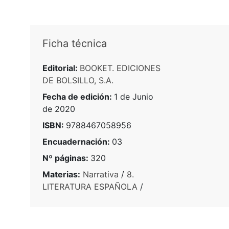
Ficha técnica
Editorial:
BOOKET. EDICIONES
DE BOLSILLO, S.A.
Fecha de edición:
1 de Junio
de 2020
ISBN:
9788467058956
Encuadernación:
03
Nº páginas:
320
Materias:
Narrativa
/
8.
LITERATURA ESPAÑOLA
/