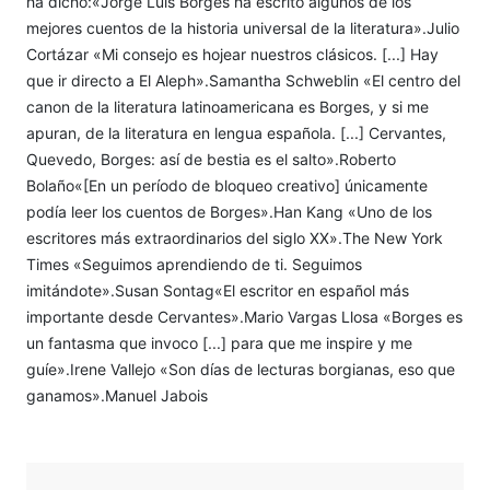
ha dicho:«Jorge Luis Borges ha escrito algunos de los
mejores cuentos de la historia universal de la literatura».Julio
Cortázar «Mi consejo es hojear nuestros clásicos. [...] Hay
que ir directo a El Aleph».Samantha Schweblin «El centro del
canon de la literatura latinoamericana es Borges, y si me
apuran, de la literatura en lengua española. [...] Cervantes,
Quevedo, Borges: así de bestia es el salto».Roberto
Bolaño«[En un período de bloqueo creativo] únicamente
podía leer los cuentos de Borges».Han Kang «Uno de los
escritores más extraordinarios del siglo XX».The New York
Times «Seguimos aprendiendo de ti. Seguimos
imitándote».Susan Sontag«El escritor en español más
importante desde Cervantes».Mario Vargas Llosa «Borges es
un fantasma que invoco [...] para que me inspire y me
guíe».Irene Vallejo «Son días de lecturas borgianas, eso que
ganamos».Manuel Jabois