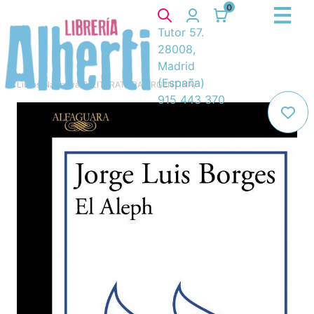
0
Tutor 57.
28008,
Madrid
(España)
Libros
/
Narrativa
/
8. LITERATURA ARGENTINA
/
915 443 370