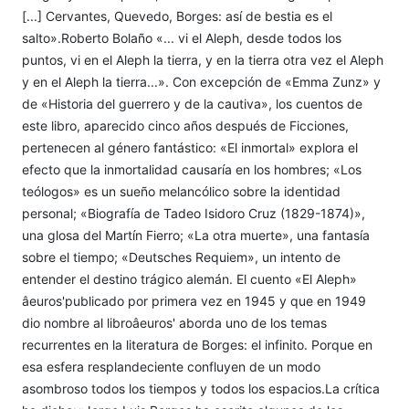
[...] Cervantes, Quevedo, Borges: así de bestia es el
salto».Roberto Bolaño «... vi el Aleph, desde todos los
puntos, vi en el Aleph la tierra, y en la tierra otra vez el Aleph
y en el Aleph la tierra...». Con excepción de «Emma Zunz» y
de «Historia del guerrero y de la cautiva», los cuentos de
este libro, aparecido cinco años después de Ficciones,
pertenecen al género fantástico: «El inmortal» explora el
efecto que la inmortalidad causaría en los hombres; «Los
teólogos» es un sueño melancólico sobre la identidad
personal; «Biografía de Tadeo Isidoro Cruz (1829-1874)»,
una glosa del Martín Fierro; «La otra muerte», una fantasía
sobre el tiempo; «Deutsches Requiem», un intento de
entender el destino trágico alemán. El cuento «El Aleph»
âeuros'publicado por primera vez en 1945 y que en 1949
dio nombre al libroâeuros' aborda uno de los temas
recurrentes en la literatura de Borges: el infinito. Porque en
esa esfera resplandeciente confluyen de un modo
asombroso todos los tiempos y todos los espacios.La crítica