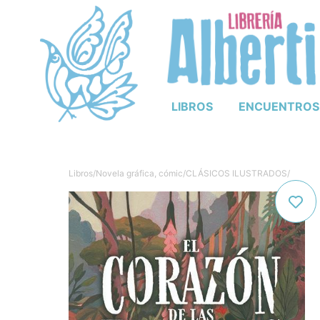
LIBROS
ENCUENTROS
Libros
/
Novela gráfica, cómic
/
CLÁSICOS ILUSTRADOS
/