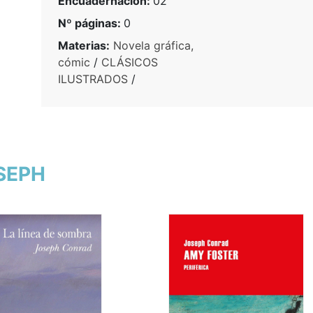
Encuadernación:
02
Nº páginas:
0
Materias:
Novela gráfica,
cómic
/
CLÁSICOS
ILUSTRADOS
/
OSEPH