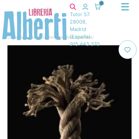
0
Tutor 57.
28008,
Madrid
(España)
Libros
/
Narrativa
/
8. LITERATURA ANGLOSAJONA
/
915 443 370