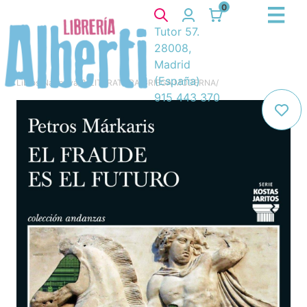
0
Tutor 57.
28008,
Madrid
(España)
Libros
/
Narrativa
/
8. LITERATURA GRIEGA MODERNA
/
915 443 370