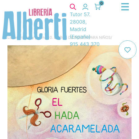
0
Tutor 57.
28008,
Madrid
(España)
Libros
/
Infantil y juvenil
/
10. LIBROS DE POESIA PARA NIÑOS
/
915 443 370