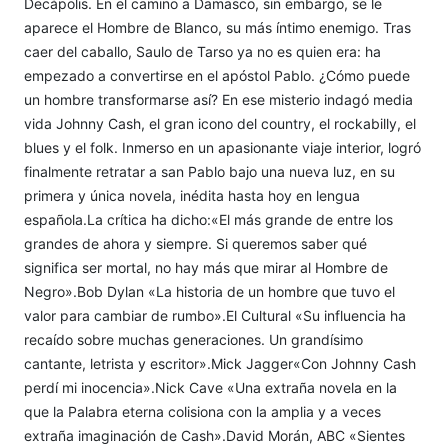
Decápolis. En el camino a Damasco, sin embargo, se le
aparece el Hombre de Blanco, su más íntimo enemigo. Tras
caer del caballo, Saulo de Tarso ya no es quien era: ha
empezado a convertirse en el apóstol Pablo. ¿Cómo puede
un hombre transformarse así? En ese misterio indagó media
vida Johnny Cash, el gran icono del country, el rockabilly, el
blues y el folk. Inmerso en un apasionante viaje interior, logró
finalmente retratar a san Pablo bajo una nueva luz, en su
primera y única novela, inédita hasta hoy en lengua
española.La crítica ha dicho:«El más grande de entre los
grandes de ahora y siempre. Si queremos saber qué
significa ser mortal, no hay más que mirar al Hombre de
Negro».Bob Dylan «La historia de un hombre que tuvo el
valor para cambiar de rumbo».El Cultural «Su influencia ha
recaído sobre muchas generaciones. Un grandísimo
cantante, letrista y escritor».Mick Jagger«Con Johnny Cash
perdí mi inocencia».Nick Cave «Una extraña novela en la
que la Palabra eterna colisiona con la amplia y a veces
extraña imaginación de Cash».David Morán, ABC «Sientes