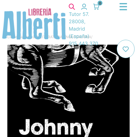
0
Tutor 57.
28008,
Madrid
(España)
Libros
/
Narrativa
/
8. LITERATURA ANGLOSAJONA
/
915 443 370