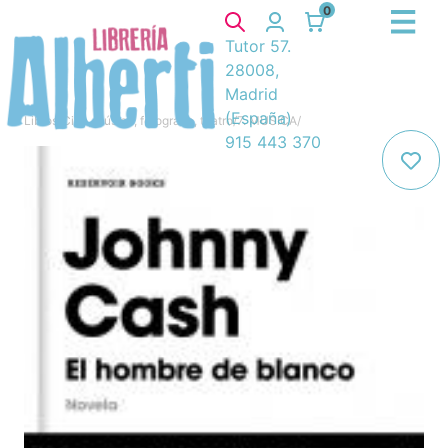
0
Tutor 57.
28008,
Madrid
(España)
Libros
/
Cine, música, fotografía, teatro
/
7. MUSICA
/
915 443 370