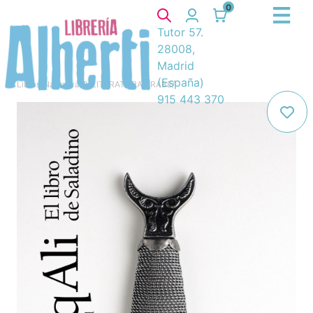
0
Tutor 57.
28008,
Madrid
(España)
Libros
/
Narrativa
/
8. LITERATURA ARABE
/
915 443 370