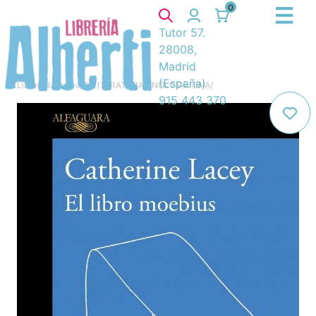
0
Tutor 57.
28008,
Madrid
(España)
Libros
/
Narrativa
/
8. LITERATURA ANGLOSAJONA
/
915 443 370