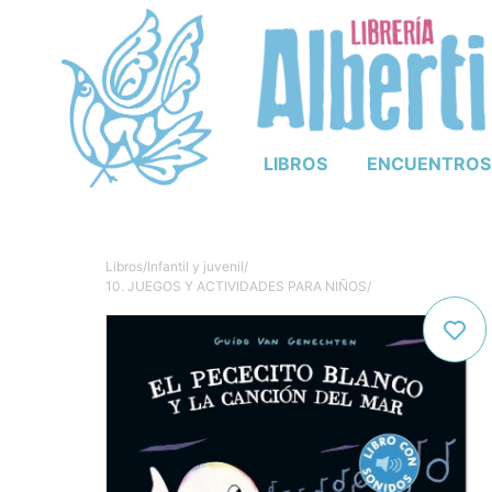
LIBROS
ENCUENTROS
Libros
/
Infantil y juvenil
/
10. JUEGOS Y ACTIVIDADES PARA NIÑOS
/