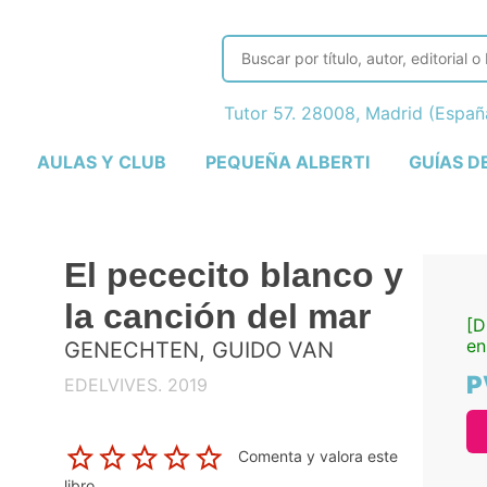
Tutor 57. 28008, Madrid (Espa
AULAS Y CLUB
PEQUEÑA ALBERTI
GUÍAS D
El pececito blanco y
la canción del mar
[D
en
GENECHTEN, GUIDO VAN
P
EDELVIVES. 2019
Comenta y valora este
libro