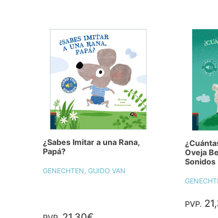
¿Sabes Imitar a una Rana,
¿Cuántas
Papá?
Oveja Be
Sonidos 
GENECHTEN, GUIDO VAN
GENECHTE
21
PVP.
21,30€
PVP.