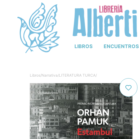
LIBROS
ENCUENTROS
Libros
/
Narrativa
/
LITERATURA TURCA
/