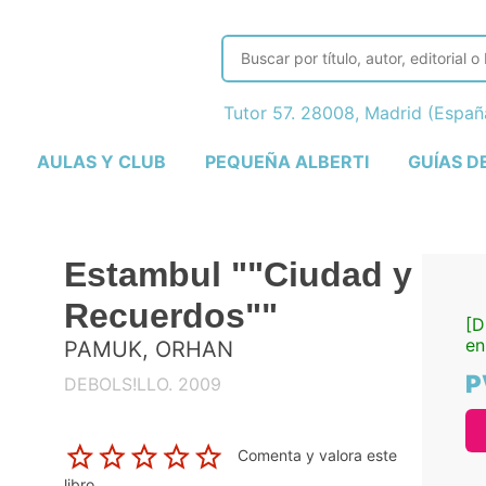
Tutor 57. 28008, Madrid (Espa
AULAS Y CLUB
PEQUEÑA ALBERTI
GUÍAS D
Estambul ""Ciudad y
Recuerdos""
[D
en
PAMUK, ORHAN
P
DEBOLS!LLO. 2009
Comenta y valora este
libro