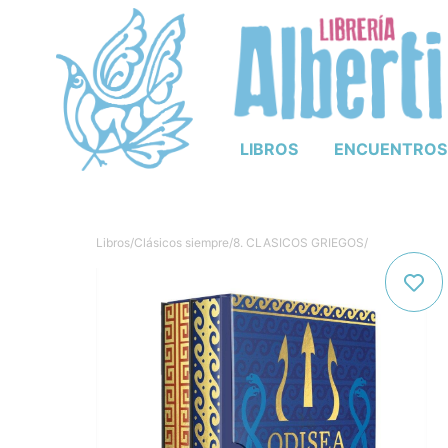
LIBROS
ENCUENTROS
Libros
/
Clásicos siempre
/
8. CLASICOS GRIEGOS
/