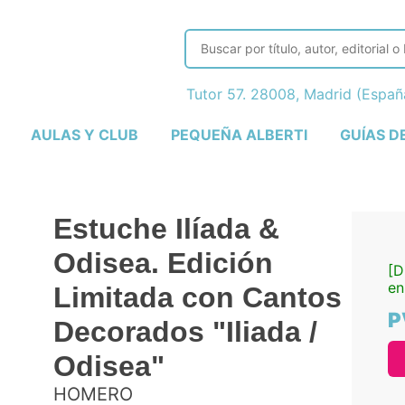
Tutor 57. 28008, Madrid (Espa
AULAS Y CLUB
PEQUEÑA ALBERTI
GUÍAS D
Estuche Ilíada &
Odisea. Edición
[D
en
Limitada con Cantos
P
Decorados "Iliada /
Odisea"
HOMERO