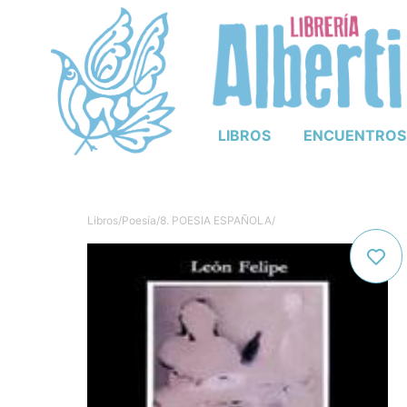
LIBROS
ENCUENTROS
Libros
/
Poesía
/
8. POESIA ESPAÑOLA
/