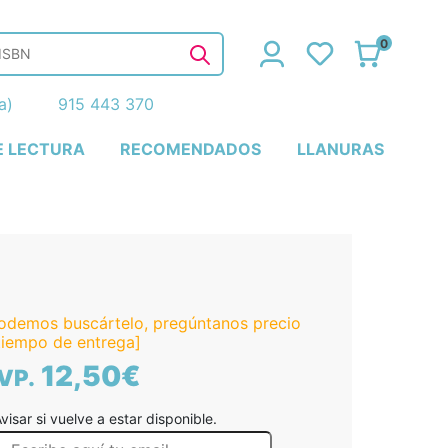
0
ña)
915 443 370
E LECTURA
RECOMENDADOS
LLANURAS
odemos buscártelo, pregúntanos precio
tiempo de entrega]
12,50€
VP.
visar si vuelve a estar disponible.