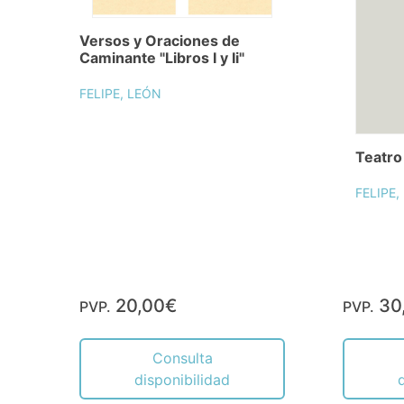
Versos y Oraciones de
Caminante "Libros I y Ii"
FELIPE, LEÓN
Teatro
FELIPE,
20,00€
30
PVP.
PVP.
Consulta
disponibilidad