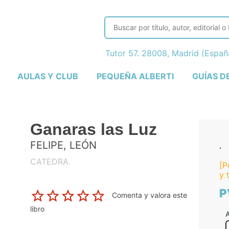
Tutor 57. 28008, Madrid (Espa
AULAS Y CLUB
PEQUEÑA ALBERTI
GUÍAS D
Ganaras las Luz
FELIPE, LEÓN
.
CATEDRA.
[P
y 
P
Comenta y valora este
libro
A